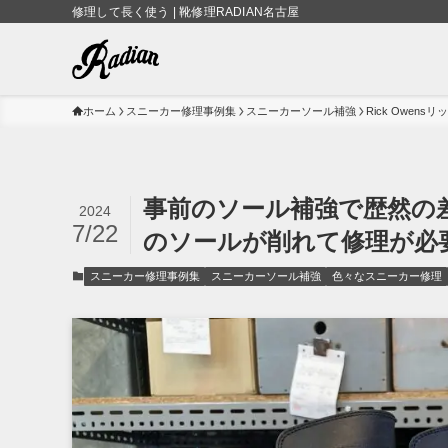
修理して長く使う | 靴修理RADIAN名古屋
ホーム
スニーカー修理事例集
スニーカーソール補強
Rick Owen
事前のソール補強で歴然の差が
2024
7/22
のソールが削れて修理が必
スニーカー修理事例集
スニーカーソール補強
色々なスニーカー修理