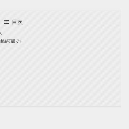
目次
ス
補強可能です