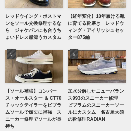
レッドウイング・ポストマ
【経年変化】10年履ける靴
ンをソール交換修理するな
に育てる靴磨き レッドウ
ら ジャケパンにも合うち
ィング・アイリッシュセッ
ょいドレス感漂うカスタム
ター875編
【ソール補強】コンバー
加水分解したニューバラン
ス・オールスター ＆ CT70
ス993のスニーカー修理
チャックテイラーをビブラ
ビブラムのスニーカーソー
ムソールで頑丈に補強 ス
ルにカスタム 名古屋大須
ニーカー修理でソールが長
の靴修理RADIAN
持ち