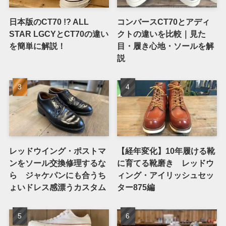
日本版のCT70 !? ALL
コンバースCT70とアディ
STAR LGCYとCT70の違い
クトの違いを比較｜見た
を簡単に解説！
目・履き心地・ソールを解
説
レッドウイング・ポストマ
【経年変化】10年履ける靴
ンをソール交換修理するな
に育てる靴磨き レッドウ
ら ジャケパンにも合うち
ィング・アイリッシュセッ
ょいドレス感漂うカスタム
ター875編