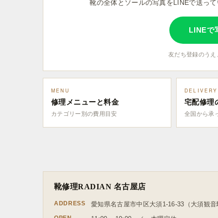
靴の全体とソールの写真をLINEで送っ
LINE
友だち登録のうえ
MENU
DELIVERY
修理メニューと料金
宅配修理
カテゴリー別の費用目安
全国から承
靴修理RADIAN 名古屋店
ADDRESS
愛知県名古屋市中区大須1-16-33（大須観音
OPEN