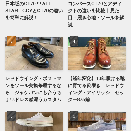
日本版のCT70 !? ALL
コンバースCT70とアディ
STAR LGCYとCT70の違い
クトの違いを比較｜見た
を簡単に解説！
目・履き心地・ソールを解
説
レッドウイング・ポストマ
【経年変化】10年履ける靴
ンをソール交換修理するな
に育てる靴磨き レッドウ
ら ジャケパンにも合うち
ィング・アイリッシュセッ
ょいドレス感漂うカスタム
ター875編