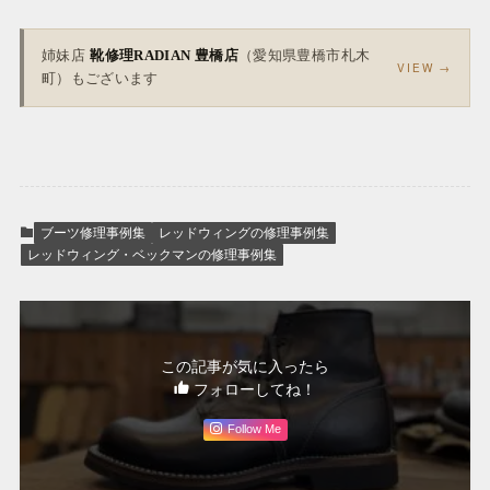
姉妹店
靴修理RADIAN 豊橋店
（愛知県豊橋市札木
VIEW →
町）もございます
ブーツ修理事例集
レッドウィングの修理事例集
レッドウィング・ベックマンの修理事例集
この記事が気に入ったら
フォローしてね！
Follow Me