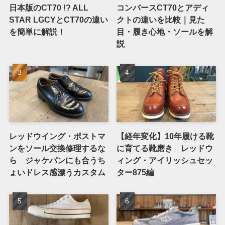
日本版のCT70 !? ALL
コンバースCT70とアディ
STAR LGCYとCT70の違い
クトの違いを比較｜見た
を簡単に解説！
目・履き心地・ソールを解
説
レッドウイング・ポストマ
【経年変化】10年履ける靴
ンをソール交換修理するな
に育てる靴磨き レッドウ
ら ジャケパンにも合うち
ィング・アイリッシュセッ
ょいドレス感漂うカスタム
ター875編