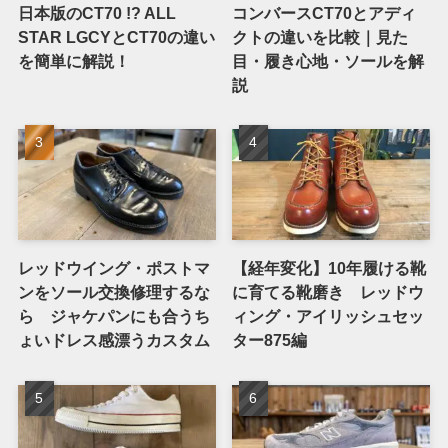
日本版のCT70 !? ALL
コンバースCT70とアディ
STAR LGCYとCT70の違い
クトの違いを比較｜見た
を簡単に解説！
目・履き心地・ソールを解
説
レッドウイング・ポストマ
【経年変化】10年履ける靴
ンをソール交換修理するな
に育てる靴磨き レッドウ
ら ジャケパンにも合うち
ィング・アイリッシュセッ
ょいドレス感漂うカスタム
ター875編