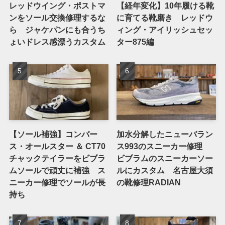
レッドウイング・ポストマ
【経年変化】10年履ける靴
ンをソール交換修理するな
に育てる靴磨き レッドウ
ら ジャケパンにも合うち
ィング・アイリッシュセッ
ょいドレス感漂うカスタム
ター875編
【ソール補強】コンバー
加水分解したニューバラン
ス・オールスター ＆ CT70
ス993のスニーカー修理
チャックテイラーをビブラ
ビブラムのスニーカーソー
ムソールで頑丈に補強 ス
ルにカスタム 名古屋大須
ニーカー修理でソールが長
の靴修理RADIAN
持ち