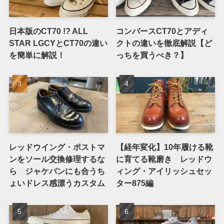
日本版のCT70 !? ALL
コンバースCT70とアディ
STAR LGCYとCT70の違い
クトの違いを徹底解説【ど
を簡単に解説！
っちを買うべき？】
レッドウイング・ポストマ
【経年変化】10年履ける靴
ンをソール交換修理するな
に育てる靴磨き レッドウ
ら ジャケパンにも合うち
ィング・アイリッシュセッ
ょいドレス感漂うカスタム
ター875編