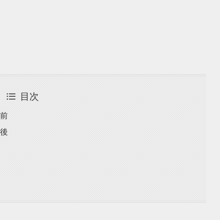
目次
強前
強後