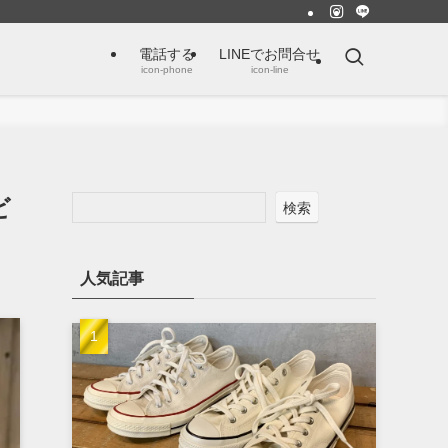
電話する
LINEでお問合せ
icon-phone
icon-line
ビ
検索
人気記事