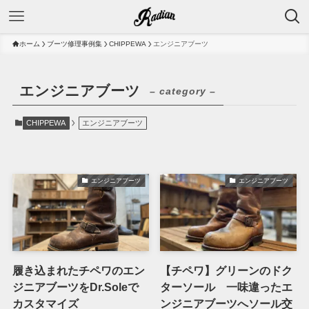
ホーム
ブーツ修理事例集
CHIPPEWA
エンジニアブーツ
エンジニアブーツ
– category –
CHIPPEWA
エンジニアブーツ
エンジニアブーツ
エンジニアブーツ
履き込まれたチペワのエン
【チペワ】グリーンのドク
ジニアブーツをDr.Soleで
ターソール 一味違ったエ
カスタマイズ
ンジニアブーツへソール交