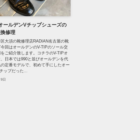
NオールデンVチップシューズの
交換修理
区大須の靴修理店RADIAN名古屋の靴
今回はオールデンのV-TIPのソール交
をご紹介致します。コチラのV-TIPオ
、日本では990と並びオールデンを代
気の定番モデルで、初めて手にしたオー
チップだった...
月9日