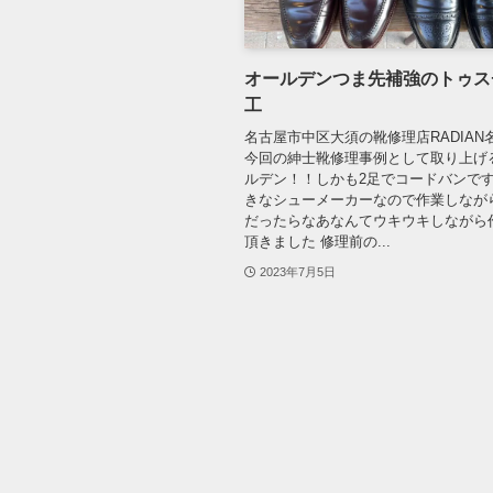
オールデンつま先補強のトゥス
工
名古屋市中区大須の靴修理店RADIAN
今回の紳士靴修理事例として取り上げ
ルデン！！しかも2足でコードバンで
きなシューメーカーなので作業しなが
だったらなあなんてウキウキしながら
頂きました 修理前の...
2023年7月5日