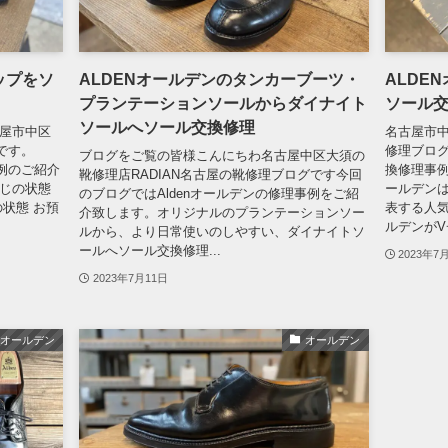
ップをソ
ALDENオールデンのタンカーブーツ・
ALDE
プランテーションソールからダイナイト
ソール
ソールへソール交換修理
古屋市中区
名古屋市中
水です。
修理ブログ
ブログをご覧の皆様こんにちわ名古屋中区大須の
例のご紹介
換修理事例
靴修理店RADIAN名古屋の靴修理ブログです今回
感じの状態
ールデンは
のブログではAldenオールデンの修理事例をご紹
状態 お預
表する人
介致します。オリジナルのプランテーションソー
ルデンがV
ルから、より日常使いのしやすい、ダイナイトソ
ールへソール交換修理...
2023年7
2023年7月11日
オールデン
オールデン