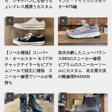
ら ジャケパンにも合うち
ィング・アイリッシュセッ
ょいドレス感漂うカスタム
ター875編
【ソール補強】コンバー
加水分解したニューバラン
ス・オールスター ＆ CT70
ス993のスニーカー修理
チャックテイラーをビブラ
ビブラムのスニーカーソー
ムソールで頑丈に補強 ス
ルにカスタム 名古屋大須
ニーカー修理でソールが長
の靴修理RADIAN
持ち